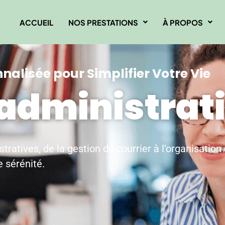
ACCUEIL
NOS PRESTATIONS
À PROPOS
alisée pour Simplifier Votre Vie
administrat
atives, de la gestion du courrier à l’organisation
 sérénité.